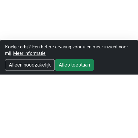
Koekje erbij? Een betere ervaring voor u en meer inzicht voor
mij.
Meer informatie
.
Alleen noodzakelijk
Alles toestaan
© 2026 Marc Nolte. Alle rechten voorbehouden.
Website
Start