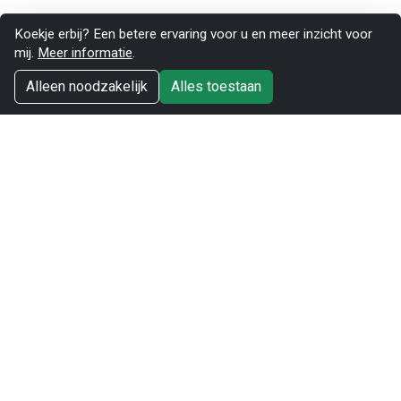
Koekje erbij? Een betere ervaring voor u en meer inzicht voor
mij.
Meer informatie
.
Alleen noodzakelijk
Alles toestaan
© 2026 Marc Nolte. Alle rechten voorbehouden.
Website
Start
Over mij
Contact
Links
Privacy